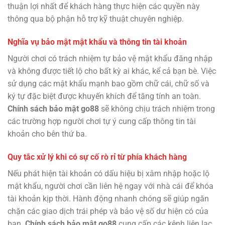
thuận lợi nhất để khách hàng thực hiện các quyền này
thông qua bộ phận hỗ trợ kỹ thuật chuyên nghiệp.
Nghĩa vụ bảo mật mật khẩu và thông tin tài khoản
Người chơi có trách nhiệm tự bảo vệ mật khẩu đăng nhập
và không được tiết lộ cho bất kỳ ai khác, kể cả bạn bè. Việc
sử dụng các mật khẩu mạnh bao gồm chữ cái, chữ số và
ký tự đặc biệt được khuyến khích để tăng tính an toàn.
Chính sách bảo mật go88
sẽ không chịu trách nhiệm trong
các trường hợp người chơi tự ý cung cấp thông tin tài
khoản cho bên thứ ba.
Quy tắc xử lý khi có sự cố rò rỉ từ phía khách hàng
Nếu phát hiện tài khoản có dấu hiệu bị xâm nhập hoặc lộ
mật khẩu, người chơi cần liên hệ ngay với nhà cái để khóa
tài khoản kịp thời. Hành động nhanh chóng sẽ giúp ngăn
chặn các giao dịch trái phép và bảo vệ số dư hiện có của
bạn.
Chính sách bảo mật go88
cung cấp các kênh liên lạc