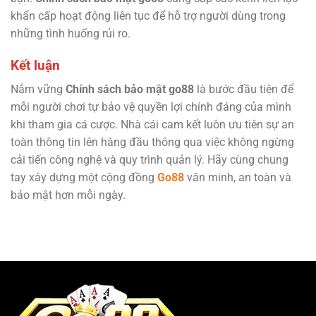
khẩn cấp hoạt động liên tục để hỗ trợ người dùng trong
những tình huống rủi ro.
Kết luận
Nắm vững
Chính sách bảo mật go88
là bước đầu tiên để
mỗi người chơi tự bảo vệ quyền lợi chính đáng của mình
khi tham gia cá cược. Nhà cái cam kết luôn ưu tiên sự an
toàn thông tin lên hàng đầu thông qua việc không ngừng
cải tiến công nghệ và quy trình quản lý. Hãy cùng chung
tay xây dựng một cộng đồng
Go88
văn minh, an toàn và
bảo mật hơn mỗi ngày.