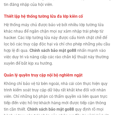
tin đăng nhập của hội viên.
Thiết lập hệ thống tường lửa đa lớp kiên cố
Hệ thống máy chủ được bảo vệ bởi nhiều lớp tường lửa
khác nhau để ngăn chặn mọi sự xâm nhập trái phép từ
hacker. Các lớp tường lửa này được cấu hình chặt chẽ để
lọc bỏ các truy cập độc hại và chỉ cho phép những yêu cầu
hợp lệ đi qua.
Chính sách bảo mật go88
nhấn mạnh vào
việc duy trì và nâng cấp các rào chắn kỹ thuật này thường
xuyên để bắt kịp xu hướng.
Quản lý quyền truy cập nội bộ nghiêm ngặt
Không chỉ bảo vệ từ bên ngoài, nhà cái còn thực hiện quy
trình kiểm soát truy cập dữ liệu rất khắt khe đối với nhân
viên. Chỉ những bộ phận có thẩm quyền và liên quan trực
tiếp đến việc hỗ trợ khách hàng mới được tiếp cận thông
tin cần thiết.
Chính sách bảo mật go88
quy định rõ mọi