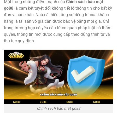
Một trong những điểm mạnh của
Chính sách bảo mật
go88
là cam kết tuyệt đối không tiết lộ thông tin cho bất kỳ
đơn vị nào khác. Nhà cái hiểu rằng sự riêng tư của khách
hàng là tài sản vô giá cần được bảo vệ bằng mọi giá. Chỉ
trong trường hợp có yêu cầu từ cơ quan pháp luật có thẩm
quyền, thông tin mới được cung cấp theo đúng trình tự và
thủ tục quy định.
Chính sách bảo mật go88