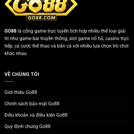
GO88
là cổng game trực tuyến tích hợp nhiều thể loại giải
trí như game bài truyền thống, slot game nổ hũ, casino trực
tiếp, cá cược thể thao và bắn cá với nhiều lựa chọn trò chơi
khác nhau
VỀ CHÚNG TÔI
Giới thiệu Go88
Chính sách bảo mật Go88
Điều khoản và điều kiện Go88
Quy định chung Go88