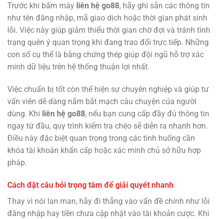
Trước khi bấm máy
liên hệ go88
, hãy ghi sẵn các thông tin
như tên đăng nhập, mã giao dịch hoặc thời gian phát sinh
lỗi. Việc này giúp giảm thiểu thời gian chờ đợi và tránh tình
trạng quên ý quan trọng khi đang trao đổi trực tiếp. Những
con số cụ thể là bằng chứng thép giúp đội ngũ hỗ trợ xác
minh dữ liệu trên hệ thống thuận lợi nhất.
Việc chuẩn bị tốt còn thể hiện sự chuyên nghiệp và giúp tư
vấn viên dễ dàng nắm bắt mạch câu chuyện của người
dùng. Khi
liên hệ go88
, nếu bạn cung cấp đầy đủ thông tin
ngay từ đầu, quy trình kiểm tra chéo sẽ diễn ra nhanh hơn.
Điều này đặc biệt quan trọng trong các tình huống cần
khóa tài khoản khẩn cấp hoặc xác minh chủ sở hữu hợp
pháp.
Cách đặt câu hỏi trọng tâm để giải quyết nhanh
Thay vì nói lan man, hãy đi thẳng vào vấn đề chính như lỗi
đăng nhập hay tiền chưa cập nhật vào tài khoản cược. Khi