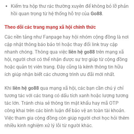
Kiểm tra hộp thư rác thường xuyên để không bỏ lỡ phản
hồi quan trọng từ hệ thống hỗ trợ của
Go88
.
Theo dõi các trang mạng xã hội chính thức
Các nền tảng như Fanpage hay hội nhóm cộng đồng là nơi
cập nhật thông báo bảo trì hoặc thay đổi link truy cập
nhanh chóng. Thông qua việc
liên hệ go88
trên mạng xã
hội, người chơi có thể nhận được sự trợ giúp từ cộng đồng
hoặc quản trị viên trang. Đây cũng là kênh thông tin hữu
ích giúp nhận biết các chương trình ưu đãi mới nhất.
Khi
liên hệ go88
qua mạng xã hội, các bạn cần chú ý chỉ
tương tác với các trang có dấu tích xanh hoặc lượng tương
tác lớn. Tránh chia sẻ thông tin mật khẩu hay mã OTP
công khai trên các bình luận để bảo vệ an toàn tài khoản.
Việc tham gia cộng đồng còn giúp người chơi học hỏi thêm
nhiều kinh nghiệm xử lý lỗi từ người khác.