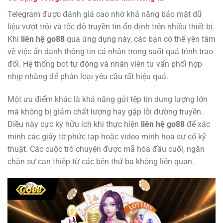
Telegram được đánh giá cao nhờ khả năng bảo mật dữ
liệu vượt trội và tốc độ truyền tin ổn định trên nhiều thiết bị.
Khi
liên hệ go88
qua ứng dụng này, các bạn có thể yên tâm
về việc ẩn danh thông tin cá nhân trong suốt quá trình trao
đổi. Hệ thống bot tự động và nhân viên tư vấn phối hợp
nhịp nhàng để phân loại yêu cầu rất hiệu quả.
Một ưu điểm khác là khả năng gửi tệp tin dung lượng lớn
mà không bị giảm chất lượng hay gặp lỗi đường truyền.
Điều này cực kỳ hữu ích khi thực hiện
liên hệ go88
để xác
minh các giấy tờ phức tạp hoặc video minh họa sự cố kỹ
thuật. Các cuộc trò chuyện được mã hóa đầu cuối, ngăn
chặn sự can thiệp từ các bên thứ ba không liên quan.