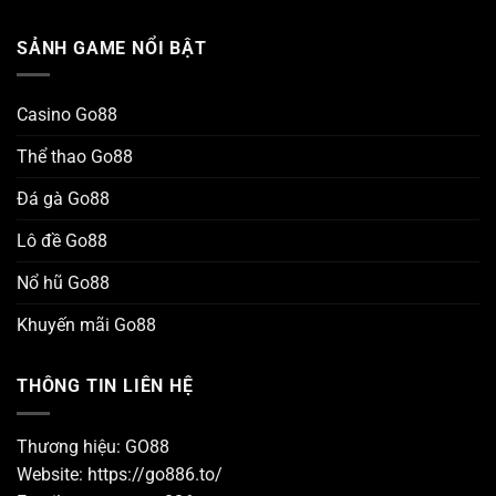
SẢNH GAME NỔI BẬT
Casino Go88
Thể thao Go88
Đá gà Go88
Lô đề Go88
Nổ hũ Go88
Khuyến mãi Go88
THÔNG TIN LIÊN HỆ
Thương hiệu: GO88
Website:
https://go886.to/