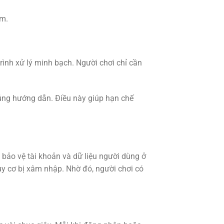
ệm.
rình xử lý minh bạch. Người chơi chỉ cần
đúng hướng dẫn. Điều này giúp hạn chế
 bảo vệ tài khoản và dữ liệu người dùng ở
y cơ bị xâm nhập. Nhờ đó, người chơi có