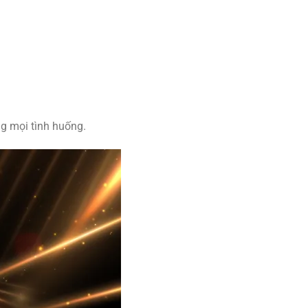
ng mọi tình huống.