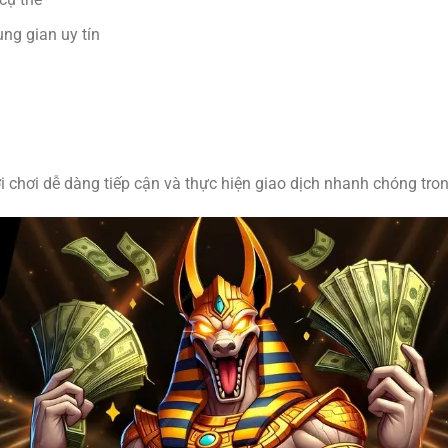
ng gian uy tín
 chơi dễ dàng tiếp cận và thực hiện giao dịch nhanh chóng tro