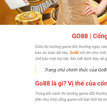
GO88 | Cổn
Giữa thị trường game đổi thưởng ngày càn
bảo an toàn dữ liệu.
Go88
nổi lên như một 
chế bảo mật hai lớp. Bài viết dưới đây sẽ 
Trang chủ chính thức của Go8
Go88 là gì? Vị thế của c
Trong bối cảnh thị trường game đổi thưởng
đến như một cổng game nổi bật nhờ hệ sinh