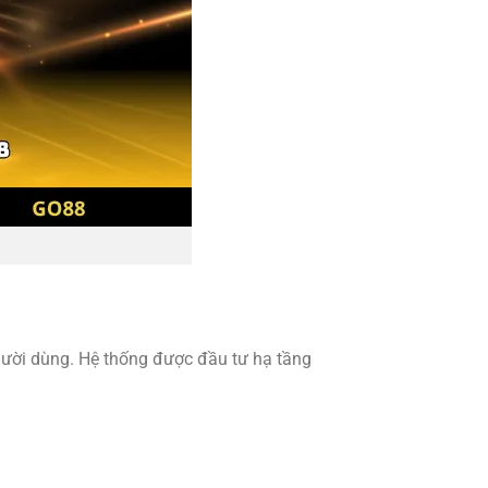
gười dùng. Hệ thống được đầu tư hạ tầng