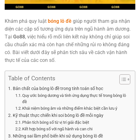
Khám phá quy luật
bóng lô đề
giúp người tham gia nhận
diện các cặp số tương ứng dựa trên ngũ hành âm dương.
Tại
Go88
, việc hiểu rõ mối liên kết này không chỉ giúp soi
cầu chuẩn xác mà còn hạn chế những rủi ro không đáng
có. Bài viết dưới đây sẽ phân tích sâu về cách vận hành
thực tế của các con số.
Table of Contents
Bản chất của bóng lô đề trong tính toán số học
Quy ước bóng dương và tính ứng dụng thực tế trong bóng lô
đề
Khái niệm bóng âm và những điểm khác biệt cần lưu ý
Kỹ thuật thực chiến khi soi bóng lô đề mỗi ngày
Phân tích bóng số từ vị trí giải đặc biệt
Kết hợp bóng số với ngũ hành và can chi
Những sai lầm phổ biến khi sử dụng bóng lô đề