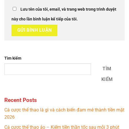
Lưu tên của tôi, email, và trang web trong trình duyệt
này cho lần bình luận kế tiếp của tôi.
Tìm kiếm
TÌM
KIẾM
Recent Posts
Cá cược thể thao là gì và cách biến đam mê thành tiền mặt
2026
Cá cược thể thao ảo – Kiếm tiền thần tốc sau mỗi 3 phút