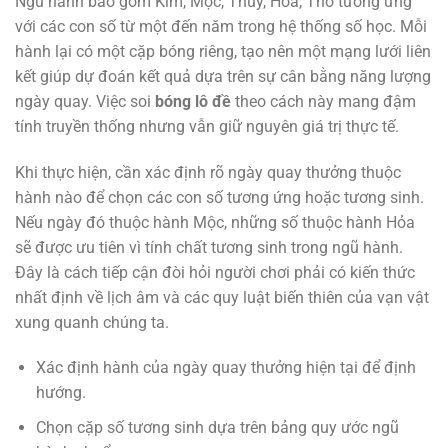
Ngũ hành bao gồm Kim, Mộc, Thủy, Hỏa, Thổ tương ứng
với các con số từ một đến năm trong hệ thống số học. Mỗi
hành lại có một cặp bóng riêng, tạo nên một mạng lưới liên
kết giúp dự đoán kết quả dựa trên sự cân bằng năng lượng
ngày quay. Việc soi
bóng lô đề
theo cách này mang đậm
tính truyền thống nhưng vẫn giữ nguyên giá trị thực tế.
Khi thực hiện, cần xác định rõ ngày quay thưởng thuộc
hành nào để chọn các con số tương ứng hoặc tương sinh.
Nếu ngày đó thuộc hành Mộc, những số thuộc hành Hỏa
sẽ được ưu tiên vì tính chất tương sinh trong ngũ hành.
Đây là cách tiếp cận đòi hỏi người chơi phải có kiến thức
nhất định về lịch âm và các quy luật biến thiên của vạn vật
xung quanh chúng ta.
Xác định hành của ngày quay thưởng hiện tại để định
hướng.
Chọn cặp số tương sinh dựa trên bảng quy ước ngũ