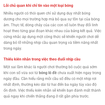
Lỗi chủ quan khi chỉ tin vào một loại bóng
Nhiều người có thói quen chỉ sử dụng duy nhất bóng
dương cho mọi trường hợp mà bỏ qua sự tồn tại của bóng
âm. Thực tế, dòng chảy của các con số luôn thay đổi linh
hoạt theo từng giai đoạn khác nhau của bảng kết quả. Việc
cứng nhắc áp dụng một công thức sẽ khiến người chơi dễ
dàng bỏ lỡ những nhịp cầu quan trọng và tiềm năng nhất
trong ngày.
Thiếu kiên nhẫn trong việc theo đuổi nhịp cầu
Một sai lầm khác là người chơi thường bỏ cuộc quá sớm
khi con số vừa soi từ
bóng lô đề
chưa xuất hiện ngay trong
ngày đầu. Cần hiểu rằng mỗi cầu số đều có một nhịp rơi
nhất định, thường kéo dài từ hai đến ba ngày tùy vào độ
ổn định. Việc thiếu kiên nhẫn sẽ khiến bạn đánh mất thành
quả ngay khi chiến thắng đang ở rất gần phía trước.