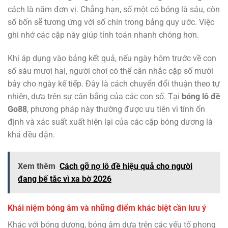
cách là năm đơn vị. Chẳng hạn, số một có bóng là sáu, còn
số bốn sẽ tương ứng với số chín trong bảng quy ước. Việc
ghi nhớ các cặp này giúp tính toán nhanh chóng hơn.
Khi áp dụng vào bảng kết quả, nếu ngày hôm trước về con
số sáu mươi hai, người chơi có thể cân nhắc cặp số mười
bảy cho ngày kế tiếp. Đây là cách chuyển đổi thuận theo tự
nhiên, dựa trên sự cân bằng của các con số. Tại
bóng lô đề
Go88
, phương pháp này thường được ưu tiên vì tính ổn
định và xác suất xuất hiện lại của các cặp bóng dương là
khá đều đặn.
Xem thêm
Cách gỡ nợ lô đề hiệu quả cho người
đang bế tắc vì xa bờ 2026
Khái niệm bóng âm và những điểm khác biệt cần lưu ý
Khác với bóng dương, bóng âm dựa trên các yếu tố phong