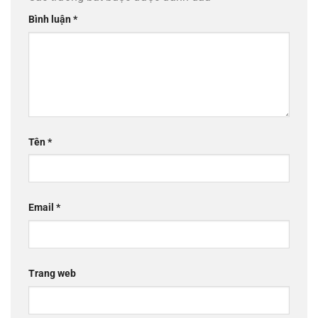
Bình luận
*
Tên
*
Email
*
Trang web