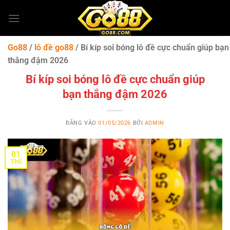
Bỏ
qua
nội
dung
Go88
/
lô đề go88
/
Bí kíp soi bóng lô đề cực chuẩn giúp bạn
thắng đậm 2026
Bí kíp soi bóng lô đề cực chuẩn giúp
bạn thắng đậm 2026
ĐĂNG VÀO
01/05/2026
BỞI
ADMIN
01
Th5