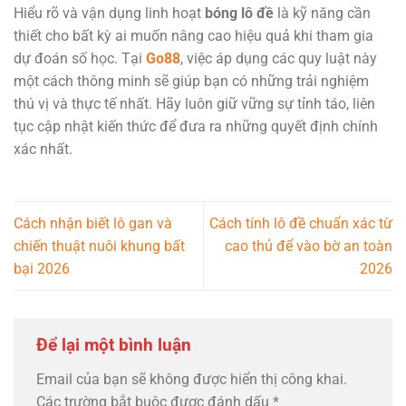
Hiểu rõ và vận dụng linh hoạt
bóng lô đề
là kỹ năng cần
thiết cho bất kỳ ai muốn nâng cao hiệu quả khi tham gia
dự đoán số học. Tại
Go88
, việc áp dụng các quy luật này
một cách thông minh sẽ giúp bạn có những trải nghiệm
thú vị và thực tế nhất. Hãy luôn giữ vững sự tỉnh táo, liên
tục cập nhật kiến thức để đưa ra những quyết định chính
xác nhất.
Cách nhận biết lô gan và
Cách tính lô đề chuẩn xác từ
chiến thuật nuôi khung bất
cao thủ để vào bờ an toàn
bại 2026
2026
Để lại một bình luận
Email của bạn sẽ không được hiển thị công khai.
Các trường bắt buộc được đánh dấu
*