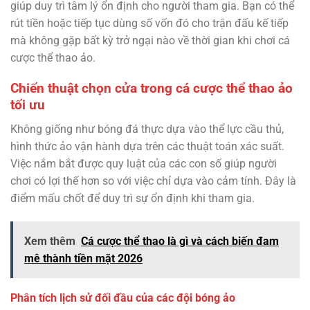
giúp duy trì tâm lý ổn định cho người tham gia. Bạn có thể
rút tiền hoặc tiếp tục dùng số vốn đó cho trận đấu kế tiếp
mà không gặp bất kỳ trở ngại nào về thời gian khi chơi cá
cược thể thao ảo.
Chiến thuật chọn cửa trong cá cược thể thao ảo
tối ưu
Không giống như bóng đá thực dựa vào thể lực cầu thủ,
hình thức ảo vận hành dựa trên các thuật toán xác suất.
Việc nắm bắt được quy luật của các con số giúp người
chơi có lợi thế hơn so với việc chỉ dựa vào cảm tính. Đây là
điểm mấu chốt để duy trì sự ổn định khi tham gia.
Xem thêm
Cá cược thể thao là gì và cách biến đam
mê thành tiền mặt 2026
Phân tích lịch sử đối đầu của các đội bóng ảo