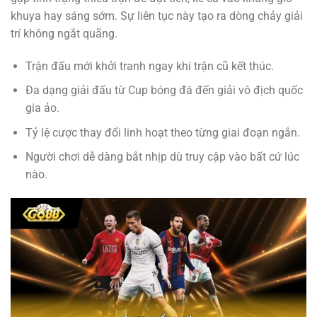
khuya hay sáng sớm. Sự liên tục này tạo ra dòng chảy giải
trí không ngắt quãng.
Trận đấu mới khởi tranh ngay khi trận cũ kết thúc.
Đa dạng giải đấu từ Cup bóng đá đến giải vô địch quốc
gia ảo.
Tỷ lệ cược thay đổi linh hoạt theo từng giai đoạn ngắn.
Người chơi dễ dàng bắt nhịp dù truy cập vào bất cứ lúc
nào.