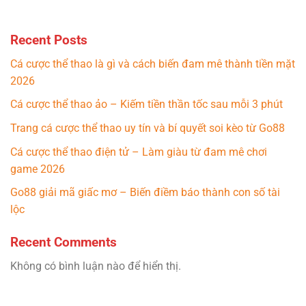
Recent Posts
Cá cược thể thao là gì và cách biến đam mê thành tiền mặt
2026
Cá cược thể thao ảo – Kiếm tiền thần tốc sau mỗi 3 phút
Trang cá cược thể thao uy tín và bí quyết soi kèo từ Go88
Cá cược thể thao điện tử – Làm giàu từ đam mê chơi
game 2026
Go88 giải mã giấc mơ – Biến điềm báo thành con số tài
lộc
Recent Comments
Không có bình luận nào để hiển thị.