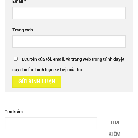
Email
*
Trang web
Lưu tên của tôi, email, và trang web trong trình duyệt
này cho lần bình luận kế tiếp của tôi.
Tìm kiếm
TÌM
KIẾM