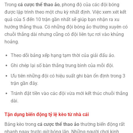
Trong
cá cược thể thao ảo
, phong độ của các đội bóng
được lập trình theo một chu kỳ nhất định. Việc xem xét kết
quả của 5 đến 10 trận gần nhất sẽ giúp bạn nhận ra xu
hướng thắng thua. Có những đội bóng ảo thường xuyên có
chuỗi thắng dài nhưng cũng có đội liên tục rơi vào khủng
hoảng.
Theo dõi bảng xếp hạng tạm thời của giải đấu ảo.
Ghi chép lại số bàn thắng trung bình của mỗi đội.
Ưu tiên những đội có hiệu suất ghi bàn ổn định trong 3
trận gần đây.
Tránh đặt tiền vào các đội vừa mới kết thúc chuỗi thắng
dài.
Tận dụng biến động tỷ lệ kèo từ nhà cái
Bảng kèo trong
cá cược thể thao ảo
thường biến động rất
nhanh ngay trước giờ bóng lăn. Những người chơi kinh