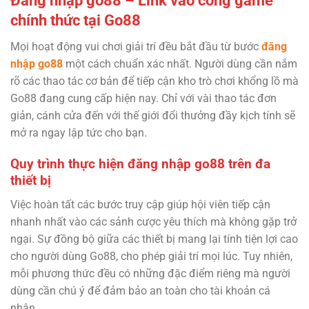
Đăng nhập go88 – Link vào cổng game
chính thức tại Go88
Mọi hoạt động vui chơi giải trí đều bắt đầu từ bước
đăng
nhập go88
một cách chuẩn xác nhất. Người dùng cần nắm
rõ các thao tác cơ bản để tiếp cận kho trò chơi khổng lồ mà
Go88 đang cung cấp hiện nay. Chỉ với vài thao tác đơn
giản, cánh cửa đến với thế giới đổi thưởng đầy kịch tính sẽ
mở ra ngay lập tức cho bạn.
Quy trình thực hiện đăng nhập go88 trên đa
thiết bị
Việc hoàn tất các bước truy cập giúp hội viên tiếp cận
nhanh nhất vào các sảnh cược yêu thích mà không gặp trở
ngại. Sự đồng bộ giữa các thiết bị mang lại tính tiện lợi cao
cho người dùng Go88, cho phép giải trí mọi lúc. Tuy nhiên,
mỗi phương thức đều có những đặc điểm riêng mà người
dùng cần chú ý để đảm bảo an toàn cho tài khoản cá
nhân.