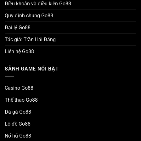
Điều khoản và điều kiện Go88
Quy định chung Go88
Đại lý Go88
Tác giả: Trần Hải Đăng
Liên hệ Go88
SẢNH GAME NỔI BẬT
Casino Go88
Thể thao Go88
Đá gà Go88
Lô đề Go88
Nổ hũ Go88