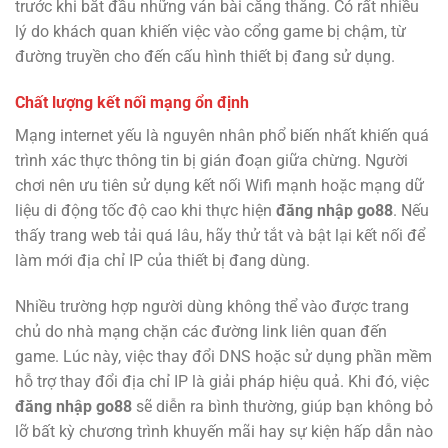
trước khi bắt đầu những ván bài căng thẳng. Có rất nhiều
lý do khách quan khiến việc vào cổng game bị chậm, từ
đường truyền cho đến cấu hình thiết bị đang sử dụng.
Chất lượng kết nối mạng ổn định
Mạng internet yếu là nguyên nhân phổ biến nhất khiến quá
trình xác thực thông tin bị gián đoạn giữa chừng. Người
chơi nên ưu tiên sử dụng kết nối Wifi mạnh hoặc mạng dữ
liệu di động tốc độ cao khi thực hiện
đăng nhập go88
. Nếu
thấy trang web tải quá lâu, hãy thử tắt và bật lại kết nối để
làm mới địa chỉ IP của thiết bị đang dùng.
Nhiều trường hợp người dùng không thể vào được trang
chủ do nhà mạng chặn các đường link liên quan đến
game. Lúc này, việc thay đổi DNS hoặc sử dụng phần mềm
hỗ trợ thay đổi địa chỉ IP là giải pháp hiệu quả. Khi đó, việc
đăng nhập go88
sẽ diễn ra bình thường, giúp bạn không bỏ
lỡ bất kỳ chương trình khuyến mãi hay sự kiện hấp dẫn nào