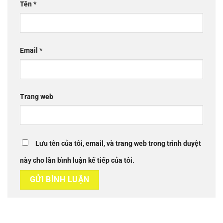
Tên
*
Email
*
Trang web
Lưu tên của tôi, email, và trang web trong trình duyệt
này cho lần bình luận kế tiếp của tôi.