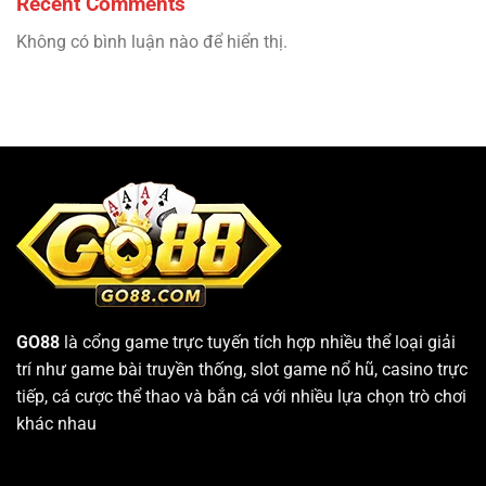
Recent Comments
Không có bình luận nào để hiển thị.
GO88
là cổng game trực tuyến tích hợp nhiều thể loại giải
trí như game bài truyền thống, slot game nổ hũ, casino trực
tiếp, cá cược thể thao và bắn cá với nhiều lựa chọn trò chơi
khác nhau