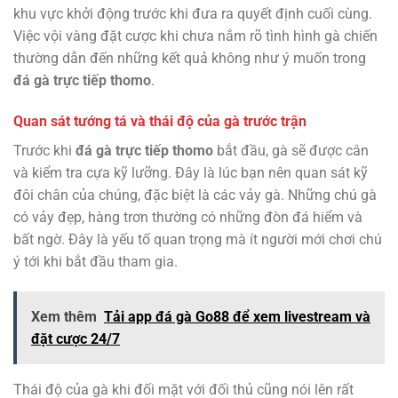
khu vực khởi động trước khi đưa ra quyết định cuối cùng.
Việc vội vàng đặt cược khi chưa nắm rõ tình hình gà chiến
thường dẫn đến những kết quả không như ý muốn trong
đá gà trực tiếp thomo
.
Quan sát tướng tá và thái độ của gà trước trận
Trước khi
đá gà trực tiếp thomo
bắt đầu, gà sẽ được cân
và kiểm tra cựa kỹ lưỡng. Đây là lúc bạn nên quan sát kỹ
đôi chân của chúng, đặc biệt là các vảy gà. Những chú gà
có vảy đẹp, hàng trơn thường có những đòn đá hiểm và
bất ngờ. Đây là yếu tố quan trọng mà ít người mới chơi chú
ý tới khi bắt đầu tham gia.
Xem thêm
Tải app đá gà Go88 để xem livestream và
đặt cược 24/7
Thái độ của gà khi đối mặt với đối thủ cũng nói lên rất