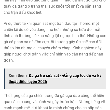
hãi hay nhìn dáo dác xung quanh. Màu da mặt đỏ tươi cho
thấy gà đang ở trạng thái sức khỏe tốt nhất và sẵn sàng
cho trận đấu khốc liệt.
Ví dụ thực tế khi quan sát một trận đấu tại Thomo, một
chiến kê dù có vóc dáng nhỏ hơn nhưng sở hữu đôi mắt
tinh anh thường có khả năng lật ngược tình thế. Những con
gà có phản xạ né đòn cực tốt thường gây ức chế cho đối
thủ to lớn nhưng di chuyển chậm chạp. Kinh nghiệm này
giúp người chơi tránh việc chỉ nhìn vào cân nặng để phán
đoán.
Xem thêm
Đá gà tre cựa sắt - Đẳng cấp tốc độ và kỹ
thuật điêu luyện 2026
Thể trạng của gà chiến trong
đá gà cựa dao
cũng thể hiện
qua cách chúng vỗ cánh và gáy trước trận. Những tiếng vỗ
cánh mạnh mẽ, dứt khoát là minh chứng cho cơ bắp săn