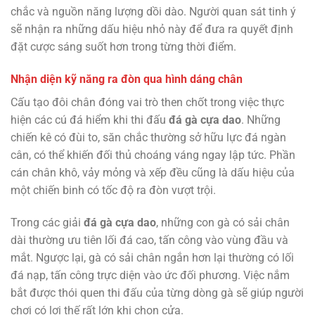
chắc và nguồn năng lượng dồi dào. Người quan sát tinh ý
sẽ nhận ra những dấu hiệu nhỏ này để đưa ra quyết định
đặt cược sáng suốt hơn trong từng thời điểm.
Nhận diện kỹ năng ra đòn qua hình dáng chân
Cấu tạo đôi chân đóng vai trò then chốt trong việc thực
hiện các cú đá hiểm khi thi đấu
đá gà cựa dao
. Những
chiến kê có đùi to, săn chắc thường sở hữu lực đá ngàn
cân, có thể khiến đối thủ choáng váng ngay lập tức. Phần
cán chân khô, vảy mỏng và xếp đều cũng là dấu hiệu của
một chiến binh có tốc độ ra đòn vượt trội.
Trong các giải
đá gà cựa dao
, những con gà có sải chân
dài thường ưu tiên lối đá cao, tấn công vào vùng đầu và
mắt. Ngược lại, gà có sải chân ngắn hơn lại thường có lối
đá nạp, tấn công trực diện vào ức đối phương. Việc nắm
bắt được thói quen thi đấu của từng dòng gà sẽ giúp người
chơi có lợi thế rất lớn khi chọn cửa.