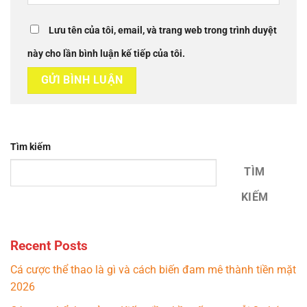
Lưu tên của tôi, email, và trang web trong trình duyệt
này cho lần bình luận kế tiếp của tôi.
Tìm kiếm
TÌM
KIẾM
Recent Posts
Cá cược thể thao là gì và cách biến đam mê thành tiền mặt
2026