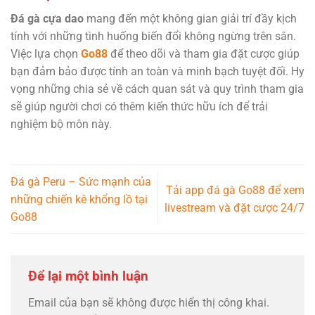
Đá gà cựa dao
mang đến một không gian giải trí đầy kịch
tính với những tình huống biến đổi không ngừng trên sân.
Việc lựa chọn
Go88
để theo dõi và tham gia đặt cược giúp
bạn đảm bảo được tính an toàn và minh bạch tuyệt đối. Hy
vọng những chia sẻ về cách quan sát và quy trình tham gia
sẽ giúp người chơi có thêm kiến thức hữu ích để trải
nghiệm bộ môn này.
Đá gà Peru – Sức mạnh của
Tải app đá gà Go88 để xem
những chiến kê khổng lồ tại
livestream và đặt cược 24/7
Go88
Để lại một bình luận
Email của bạn sẽ không được hiển thị công khai.