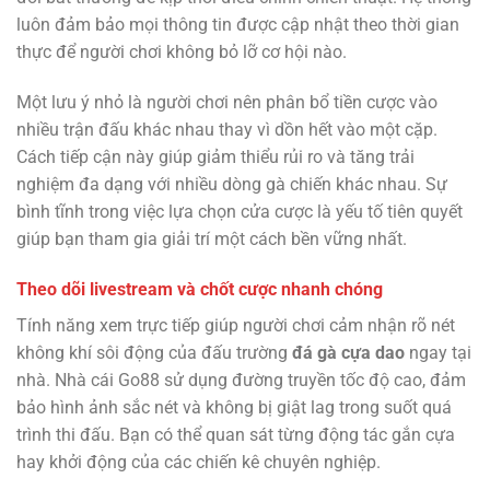
luôn đảm bảo mọi thông tin được cập nhật theo thời gian
thực để người chơi không bỏ lỡ cơ hội nào.
Một lưu ý nhỏ là người chơi nên phân bổ tiền cược vào
nhiều trận đấu khác nhau thay vì dồn hết vào một cặp.
Cách tiếp cận này giúp giảm thiểu rủi ro và tăng trải
nghiệm đa dạng với nhiều dòng gà chiến khác nhau. Sự
bình tĩnh trong việc lựa chọn cửa cược là yếu tố tiên quyết
giúp bạn tham gia giải trí một cách bền vững nhất.
Theo dõi livestream và chốt cược nhanh chóng
Tính năng xem trực tiếp giúp người chơi cảm nhận rõ nét
không khí sôi động của đấu trường
đá gà cựa dao
ngay tại
nhà. Nhà cái Go88 sử dụng đường truyền tốc độ cao, đảm
bảo hình ảnh sắc nét và không bị giật lag trong suốt quá
trình thi đấu. Bạn có thể quan sát từng động tác gắn cựa
hay khởi động của các chiến kê chuyên nghiệp.