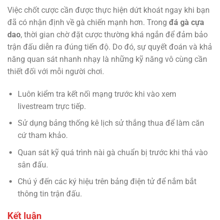
Việc chốt cược cần được thực hiện dứt khoát ngay khi bạn
đã có nhận định về gà chiến mạnh hơn. Trong
đá gà cựa
dao
, thời gian chờ đặt cược thường khá ngắn để đảm bảo
trận đấu diễn ra đúng tiến độ. Do đó, sự quyết đoán và khả
năng quan sát nhanh nhạy là những kỹ năng vô cùng cần
thiết đối với mỗi người chơi.
Luôn kiểm tra kết nối mạng trước khi vào xem
livestream trực tiếp.
Sử dụng bảng thống kê lịch sử thắng thua để làm căn
cứ tham khảo.
Quan sát kỹ quá trình nài gà chuẩn bị trước khi thả vào
sân đấu.
Chú ý đến các ký hiệu trên bảng điện tử để nắm bắt
thông tin trận đấu.
Kết luận