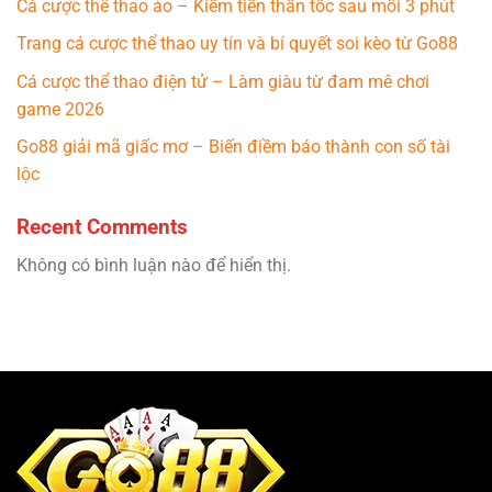
Cá cược thể thao ảo – Kiếm tiền thần tốc sau mỗi 3 phút
Trang cá cược thể thao uy tín và bí quyết soi kèo từ Go88
Cá cược thể thao điện tử – Làm giàu từ đam mê chơi
game 2026
Go88 giải mã giấc mơ – Biến điềm báo thành con số tài
lộc
Recent Comments
Không có bình luận nào để hiển thị.