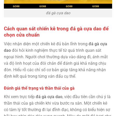
đá gà cựa dao
Cách quan sát chiến kê trong đá gà cựa dao để
chọn cửa chuẩn
Việc nhận diện một chiến kê đủ bản lĩnh trong
đá gà cựa
dao
đòi hỏi kinh nghiệm thực tế từ quá trình quan sát
ngoại hình. Người chơi thường dựa vào dáng đi, ánh mắt
và độ linh hoạt của đôi chân để đánh giá khả năng chịu
đòn. Hiểu rõ các chỉ số cơ bản giúp tăng khả năng nhận
định kết quả trong từng ván đấu cụ thể.
Đánh giá thể trạng và thần thái của gà
Khi xem trực tiếp
đá gà cựa dao
, việc đầu tiên cần chú ý là
thần thái của gà chiến khi vừa bước ra sân. Một chiến kê
có tâm lý tốt thường đi lại đĩnh đạc, không có biểu hiện sợ